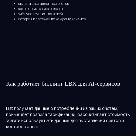
оплата выставленных счетов
контроль статуса оплаты
учёт частичных платежей
7 минут
история платежей по каждому клиенту
Оплата за
использование (usage-
based pricing): что это и
как работает в SaaS
Разбираем, как работает оплата
по использованию, какие метрики
используются и когда такая
Как работает биллинг LBX для AI-сервисов
модель подходит лучше подписки.
LBX получает данные о потреблении из ваших систем,
применяет правила тарификации, рассчитывает стоимость
услуг и использует эти данные для выставления счетов и
контроля оплат.