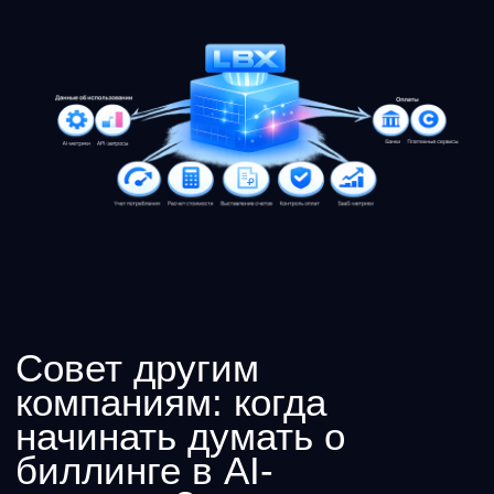
5 минут
Как монетизировать AI-
сервис: подписка, оплата
по использованию
Сравниваем подходы к
монетизации AI-сервисов:
подписка, pay-as-you-go и
комбинированные тарифы.
Все статьи