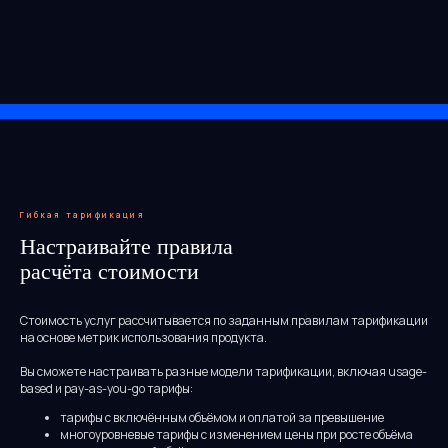
Гибкая тарификация
Настраивайте правила
расчёта стоимости
Стоимость услуг рассчитывается по заданным правилам тарификации
на основе метрик использования продукта.
Вы сможете настраивать разные модели тарификации, включая usage-
based и pay-as-you-go тарифы:
тарифы с включённым объёмом и оплатой за превышение
многоуровневые тарифы с изменением цены при росте объёма