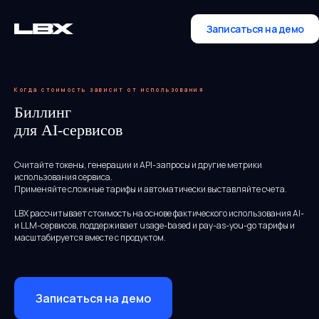
Записаться на демо
Когда стоимость зависит от использования
Биллинг
для AI-сервисов
Считайте токены, генерации и API-запросы и другие метрики
использования сервиса.
Применяйте сложные тарифы и автоматически выставляйте счета.
LBX рассчитывает стоимость на основе фактического использования AI-
и LLM-сервисов, поддерживает usage-based и pay-as-you-go тарифы и
масштабируется вместе с продуктом.
Записаться на демо