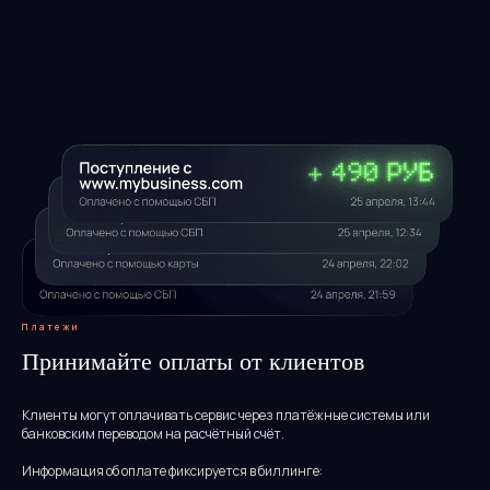
5 минут
Как внедрить биллинг по
потреблению в SaaS:
пошаговое руководство
Показываем, как подготовить
продукт к тарификации по
использованию и избежать
типичных ошибок при запуске.
Платежи
Принимайте оплаты от клиентов
Клиенты могут оплачивать сервис через платёжные системы или
банковским переводом на расчётный счёт.
Информация об оплате фиксируется в биллинге: