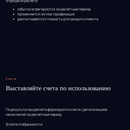
В процессе расчёта:
события агрегируются за расчётный период
применяется логика тарификации
рассчитывается стоимость для каждого клиента
Совет другим
компаниям: когда
Счета
начинать думать о
биллинге в AI-
Выставляйте счета по использованию
продукте?
По результатам расчёта формируются счета с детализацией
начислений за расчётный период.
В счёте отображаются: