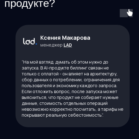
Ксения Макарова
менеджер
LAD
“На мой взгляд, думать об этом нужно до
запуска. В AI-продукте биллинг связан не
только с оплатой - он влияет на архитектуру,
сбор данных о потреблении, ограничения для
пользователя и экономику каждого запроса.
Если отложить вопрос, после запуска может
выясниться, что продукт не собирает нужные
Покажем, как настроить
данные, стоимость отдельных операций
тарификацию, рассчитывать
невозможно корректно посчитать, а тарифы не
стоимость использования и
покрывают реальную себестоимость”.
автоматически выставлять
счета клиентам